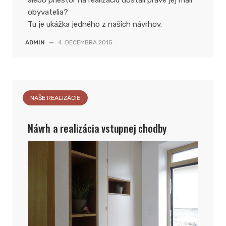
alebo priestor na realizáciu dostali práve jej malí
obyvatelia?
Tu je ukážka jedného z našich návrhov.
ADMIN
—
4. DECEMBRA 2015
NAŠE REALIZÁCIE
Návrh a realizácia vstupnej chodby