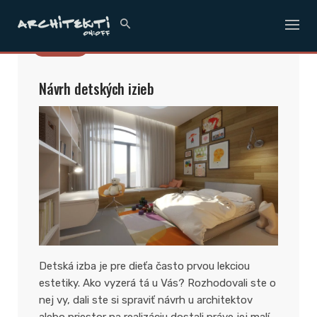
Skip
to
content
INTERIÉR
Návrh detských izieb
Detská izba je pre dieťa často prvou lekciou
estetiky. Ako vyzerá tá u Vás? Rozhodovali ste o
nej vy, dali ste si spraviť návrh u architektov