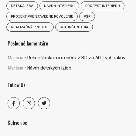
DETSKÁ IZBA
NÁVRH INTERIÉRU
PROJEKT INTERIÉRU
PROJEKT PRE STAVEBNE POVOLENIE
PSP
REALIZAČNÝ PROJEKT
REKONŠTRUKCIA
Poslednê komentáre
Martina
Rekonštrukcia interiéru v BD zo 60-tych rokov
Martina
Návrh detských izieb
Follow Us
Subscribe