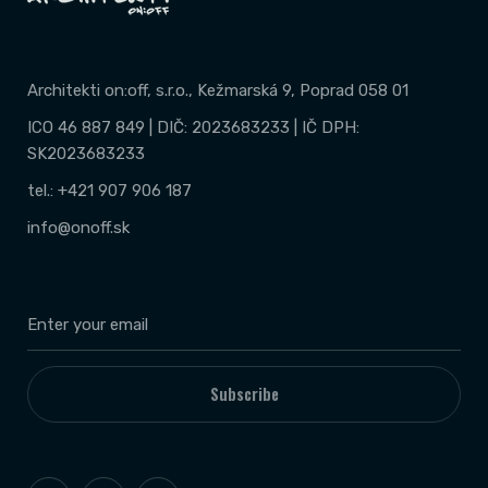
Architekti on:off, s.r.o., Kežmarská 9, Poprad 058 01
ICO 46 887 849 | DIČ: 2023683233 | IČ DPH:
SK2023683233
tel.: +421 907 906 187
info@onoff.sk
Subscribe